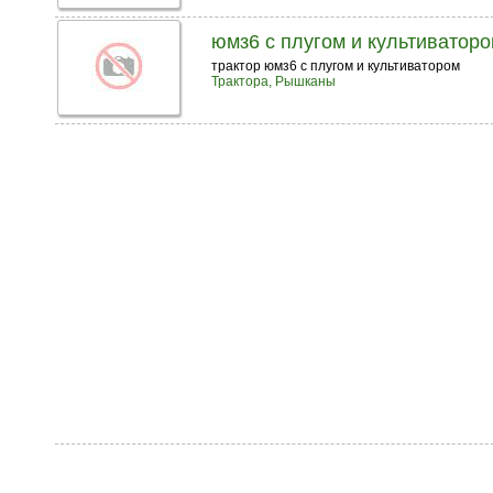
юмз6 с плугом и культиватор
трактор юмз6 с плугом и культиватором
Трактора, Рышканы