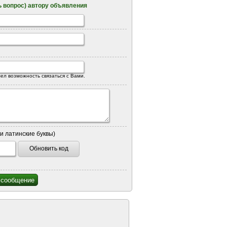
 вопрос) автору объявления
ел возможность связаться с Вами.
и латинские буквы)
Обновить код