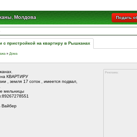
аны, Молдова
Подать о
и с пристройкой на квартиру в Рышканах
ажа
»
Дома
канах.
Реклама:
на КВАРТИРУ
ии , земля 17 соток , имеется подвал,
.
ле мельницы
л:89267278551
ь Вайбер