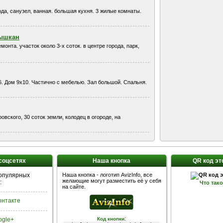
ода, санузел, ванная. большая кухня. 3 жилые комнаты.
Рышкан
монта. участок около 3-х соток. в центре города, парк,
6. Дом 9х10. Частично с мебелью. Зал большой. Спальня.
вского, 30 соток земли, колодец в огороде, на
 соцсетях
Наша кнопка
QR код эт
популярных
Наша кнопка - логотип AvizInfo, все
желающие могут разместить её у себя
:
Что так
на сайте.
Контакте
:
ogle+
Код кнопки