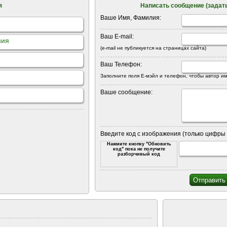
я
Написать сообщение (задать
Ваше Имя, Фамилия:
Ваш E-mail:
ния
(e-mail не публикуется на страницах сайта)
Ваш Телефон:
Заполните поля Е-мэйл и телефон, чтобы автор им
Ваше сообщение:
Введите код с изображения (только цифры 
Нажмите кнопку "Обновить
код" пока не получите
разборчивый код