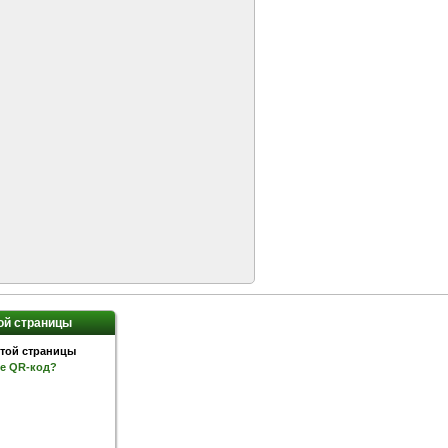
ой страницы
ое QR-код?