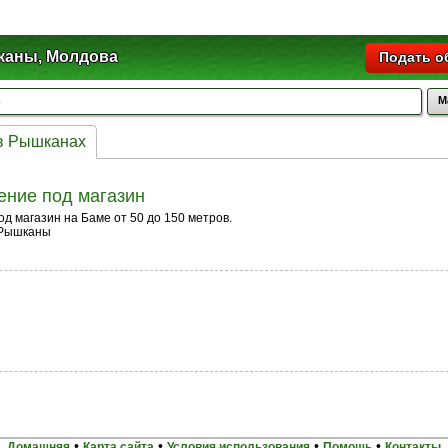
аны, Молдова
Подать о
М
в Рышканах
ние под магазин
д магазин на Баме от 50 до 150 метров.
 Рышканы
•
•
•
•
Домашняя
Карта сайта
Условия использования
Помощь
Контакты