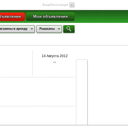
Вход/Регистрация
бъявление
Мои объявления
агазины в аренду
Рышканы
14 Августа 2012
--