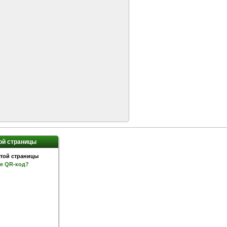
ой страницы
ое QR-код?