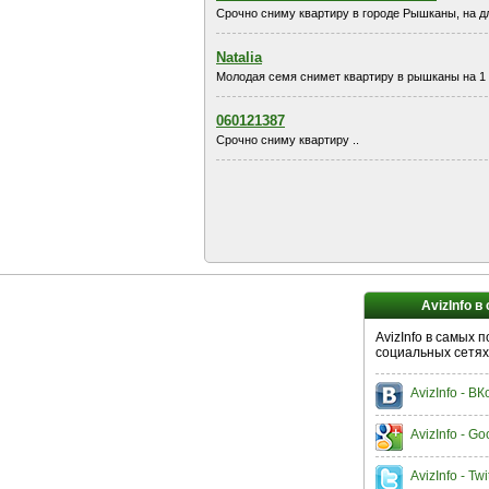
Срочно сниму квартиру в городе Рышканы, на д
Natalia
Молодая семя снимет квартиру в рышканы на 1 г
060121387
Срочно сниму квартиру ..
AvizInfo в
AvizInfo в самых 
социальных сетях
AvizInfo - В
AvizInfo - Go
AvizInfo - Twi