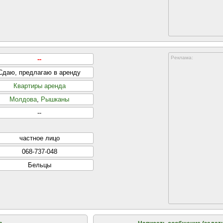
Реклама:
--
Сдаю, предлагаю в аренду
Квартиры аренда
Молдова
,
Рышканы
--
частнoе лицo
068-737-048
Бельцы