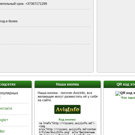
лительный срок. +37367171299
од и более.
 соцсетях
Наша кнопка
QR код эт
популярных
Наша кнопка - логотип AvizInfo, все
желающие могут разместить её у себя
:
Что так
на сайте.
Контакте
:
ogle+
Код кнопки
tter