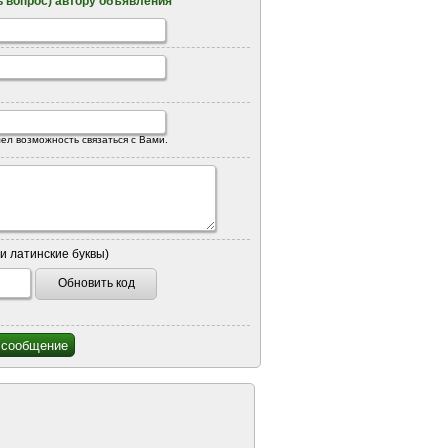
 вопрос) автору объявления
ел возможность связаться с Вами.
и латинские буквы)
Обновить код