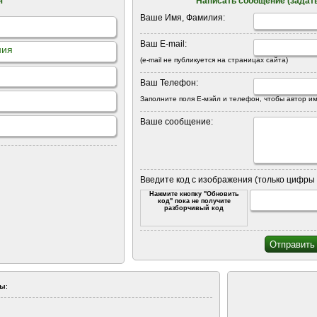
я
Написать сообщение (задать
Ваше Имя, Фамилия:
Ваш E-mail:
ния
(e-mail не публикуется на страницах сайта)
Ваш Телефон:
Заполните поля Е-мэйл и телефон, чтобы автор им
Ваше сообщение:
Введите код с изображения (только цифры 
Нажмите кнопку "Обновить
код" пока не получите
разборчивый код
ны
: