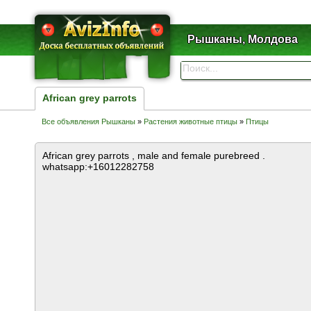
Рышканы, Молдова
African grey parrots
Все объявления Рышканы
»
Растения животные птицы
»
Птицы
African grey parrots , male and female purebreed .
whatsapp:+16012282758