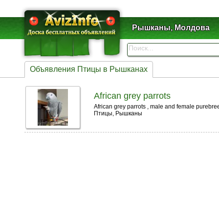
Рышканы, Молдова
Объявления Птицы в Рышканах
African grey parrots
African grey parrots , male and female pureb
Птицы, Рышканы