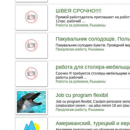
ШВЕЯ СРОЧНО!!!!
Прямой работодатель приглашает на работу
12час. рабочий ...
Работа за рубежом, Рышканы
Пакувальник солодощів. Пол
Пакувальник солодких букетів. Провідний вир
Предлагаю работу, Рышканы
работа для столяра-мебельщ
Срочно !!! требуются столяры-мебельщики 
работы рабочий ...
Работа за рубежом, Рышканы
Job cu program flexibil
Job cu program flexibil, Cautam persoane serioas
colaboratori cerem : -sa aiba minim 18 ani (daca 
Предлагаю работу, Рышканы
Американский, турецкий и ев
Академия приглашает на обучение выпускник