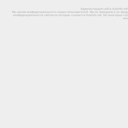
Администрация сайта AvizInfo.m
Мы ценим конфиденциальность наших пользователей. Мы не передаем и не прода
конфиденциальности сайтов на которые ссылается AvizInfo.md. На некоторых стр
ко