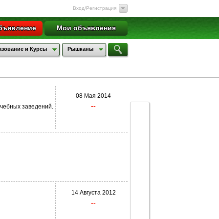
Вход/Регистрация
бъявление
Мои объявления
зование и Курсы
Рышканы
08 Мая 2014
--
учебных заведений.
14 Августа 2012
--