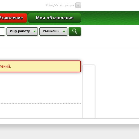
Вход/Регистрация
бъявление
Мои объявления
Ищу работу
Рышканы
лений.